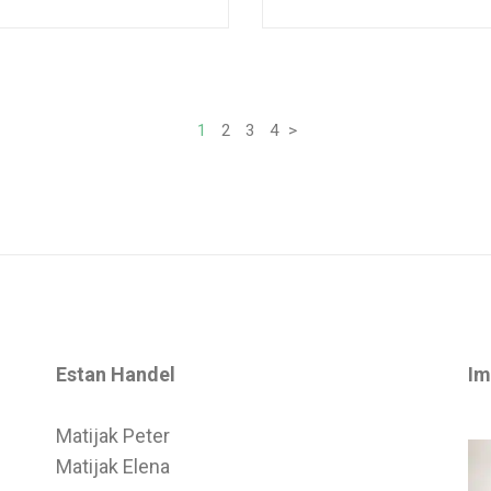
1
2
3
4
>
Estan Handel
Im
Matijak Peter
Matijak Elena