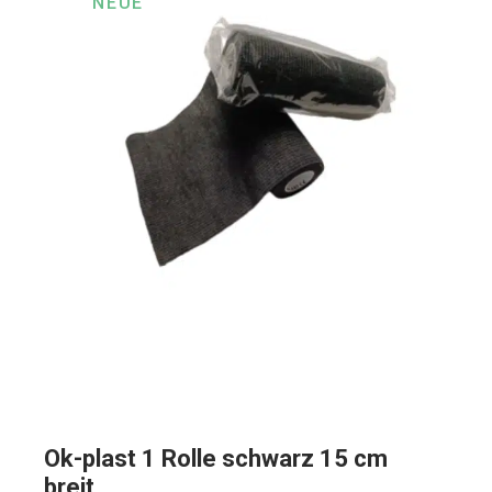
NEUE
Produktseite
gewählt
werden
Ok-plast 1 Rolle schwarz 15 cm
breit