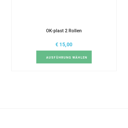
OK-plast 2 Rollen
€
15,00
Dieses
Produkt
weist
AUSFÜHRUNG WÄHLEN
mehrere
Varianten
auf.
Die
Optionen
können
auf
der
Produktseite
gewählt
werden