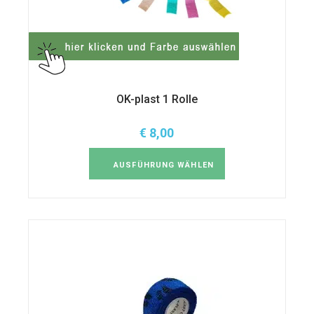
OK-plast 1 Rolle
€
8,00
Dieses
Produkt
weist
AUSFÜHRUNG WÄHLEN
mehrere
Varianten
auf.
Die
Optionen
können
auf
der
Produktseite
gewählt
werden