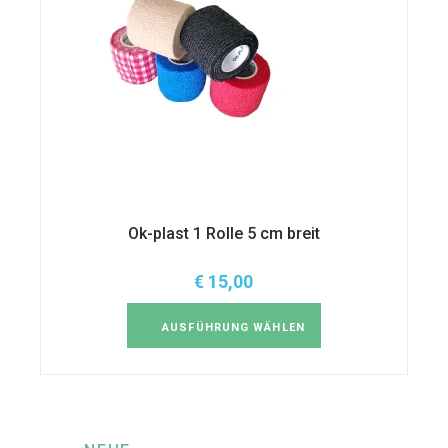
Ok-plast 1 Rolle 5 cm breit
€
15,00
Dieses
Produkt
weist
AUSFÜHRUNG WÄHLEN
mehrere
Varianten
auf.
Die
Optionen
können
auf
der