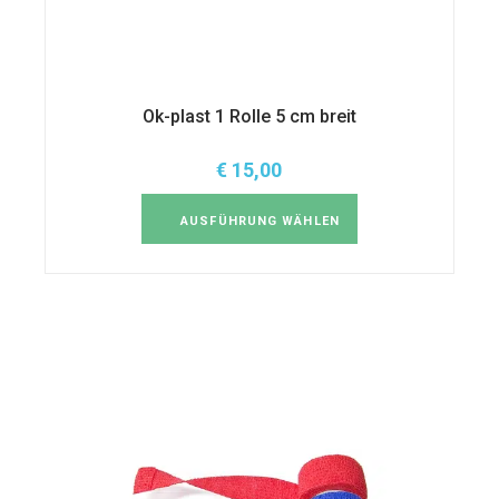
Ok-plast 1 Rolle 5 cm breit
€
15,00
Dieses
Produkt
weist
AUSFÜHRUNG WÄHLEN
mehrere
Varianten
auf.
Die
Optionen
können
auf
der
Produktseite
gewählt
werden