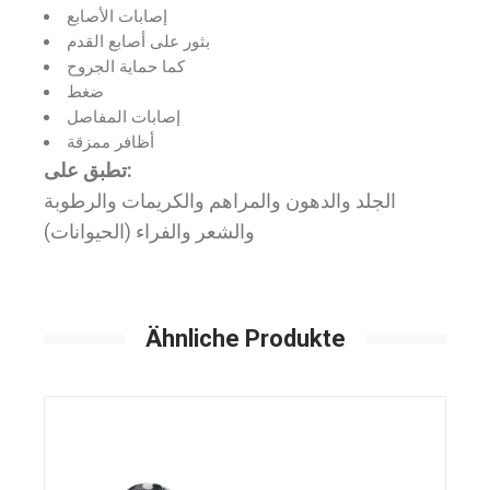
إصابات الأصابع
بثور على أصابع القدم
كما حماية الجروح
ضغط
إصابات المفاصل
أظافر ممزقة
تطبق على:
الجلد والدهون والمراهم والكريمات والرطوبة
والشعر والفراء (الحيوانات)
Ähnliche Produkte