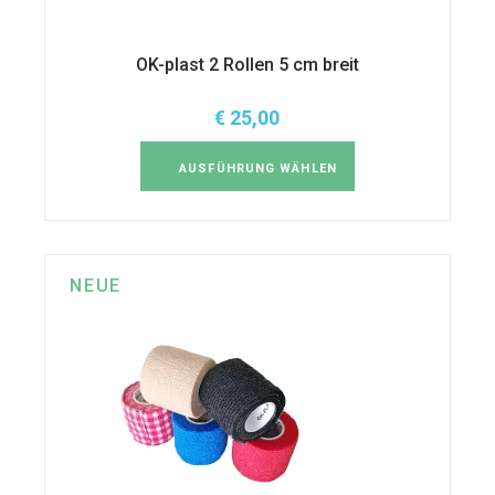
OK-plast 2 Rollen 5 cm breit
€
25,00
Dieses
Produkt
weist
AUSFÜHRUNG WÄHLEN
mehrere
Varianten
auf.
Die
Optionen
können
auf
NEUE
der
Produktseite
gewählt
werden