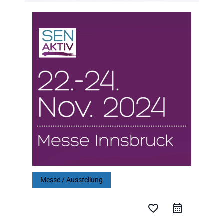
Messe / Ausstellung
favorite_border